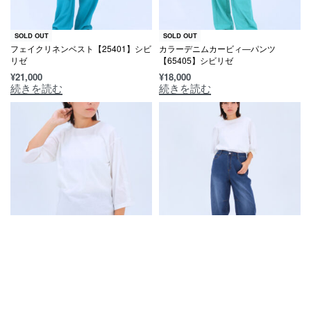
SOLD OUT
SOLD OUT
フェイクリネンベスト【25401】シビ
カラーデニムカービィ―パンツ
リゼ
【65405】シビリゼ
¥
21,000
¥
18,000
続きを読む
続きを読む
SOLD OUT
SOLD OUT
クリア天竺7分袖プルオーバー
クールMAXバレルパンツ【65410】
【85401】シビリゼ
シビリゼ
¥
10,000
¥
17,000
続きを読む
続きを読む