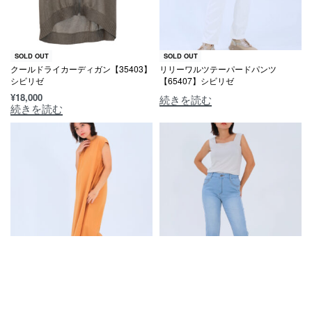
SOLD OUT
SOLD OUT
クールドライカーディガン【35403】
リリーワルツテーパードパンツ
シビリゼ
【65407】シビリゼ
¥
18,000
続きを読む
続きを読む
SOLD OUT
SOLD OUT
麻ストライプワンピース【55402】シ
クールMAXスリムパンツ【65409】
ビリゼ
シビリゼ
¥
19,000
¥
17,000